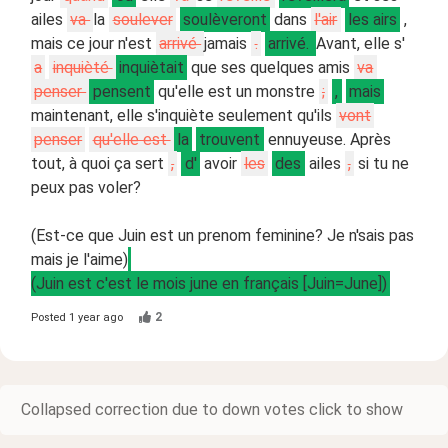
ailes
va
la
soulever
soulèveront
dans
l'air
les airs
,
mais ce jour n'est
arrivé
jamais
.
arrivé.
Avant, elle s'
a
inquièté
inquiètait
que ses quelques amis
va
penser
pensent
qu'elle est un monstre
;
,
mais
maintenant, elle s'inquiète seulement qu'ils
vont
penser
qu'elle est
la
trouvent
ennuyeuse. Après
tout, à quoi ça sert
,
d'
avoir
les
des
ailes
,
si tu ne
peux pas voler?
(Est-ce que Juin est un prenom feminine? Je n'sais pas
mais je l'aime)
(Juin est c'est le mois june en français [Juin=June])
2
Posted
1 year ago
Collapsed correction due to down votes click to show