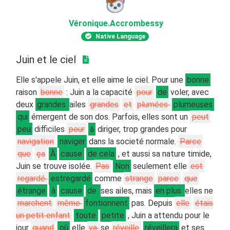
Véronique
.Accrombessy
Native Language
Juin et le ciel
Elle s'appele Juin, et elle aime le ciel. Pour une
bonne
raison
bonne
: Juin a la capacité
pour
de
voler, avec
deux
grandes
ailes
grandes
et
plumées
plumeuses
qui
émergent de son dos. Parfois, elles sont un
peut
peu
difficiles
pour
à
diriger, trop grandes pour
navigation
naviger
dans la societé normale.
Parce
que
ça
À
cause
de cela
, et aussi sa nature timide,
Juin se trouve isolée.
Pas
Non
seulement elle
est
regardé
estregardé
comme
strange
parce
que
étrange
à
cause
de
ses ailes, mais
en plus
elles ne
marchent
même
fontionnent
pas. Depuis
elle
étais
un petit enfant
toute
petite
, Juin a attendu pour le
jour
quand
où
elle
va
se
réveille
réveillera
et ses