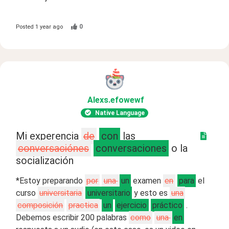
0
Posted
1 year ago
Alexs
.efowewf
Native Language
Mi experencia
de
con
las
conversaciónes
conversaciones
o la
socialización
*Estoy preparando
por
una
un
examen
en
para
el
curso
universitaria
universitario
y esto es
una
composición
practica
un
ejercicio
práctico
.
Debemos escribir 200 palabras
como
una
en