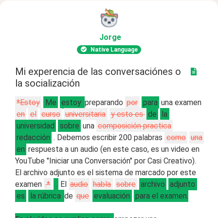
Jorge
Native Language
Mi experencia de las conversaciónes o
la socialización
*Estoy
Me
estoy
preparando
por
para
una examen
en
el
curso
universitaria
y esto es
de
la
universidad
sobre
una
composición practica
redacción
. Debemos escribir 200 palabras
como
una
en
respuesta a un audio (en este caso, es un video en
YouTube "Iniciar una Conversación" por Casi Creativo).
El archivo adjunto es el sistema de marcado por este
examen
.*
.
El
audio
habla
sobre
archivo
adjunto
es
la rúbrica
de
que
evaluación
para el examen.