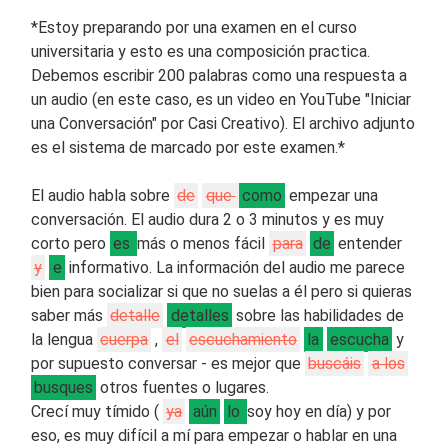
*Estoy preparando por una examen en el curso
universitaria y esto es una composición practica.
Debemos escribir 200 palabras como una respuesta a
un audio (en este caso, es un video en YouTube "Iniciar
una Conversación" por Casi Creativo). El archivo adjunto
es el sistema de marcado por este examen.*
El audio habla sobre
de
que
como
empezar una
conversación. El audio dura 2 o 3 minutos y es muy
corto pero
es
más o menos fácil
para
de
entender
y
e
informativo. La información del audio me parece
bien para socializar si que no suelas a él pero si quieras
saber más
detalle
detalles
sobre las habilidades de
la lengua
cuerpa
,
el
escuchamiento
la
escucha
y
por supuesto conversar - es mejor que
buscáis
a los
busques
otros fuentes o lugares.
Crecí muy tímido (
ya
aún
lo
soy hoy en día) y por
eso, es muy difícil a mí para empezar o hablar en una