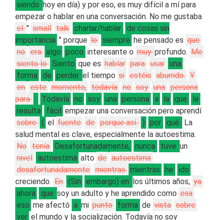
siendo
hoy en día) y por eso, es muy difícil a mí para
empezar o hablar en una conversación. No me gustaba
el
"
small
talk
charlar/hablar
de cosas sin
importancia
" porque
lo
siempre
he pensado es
que
no
era
algo
poco
interesante o
muy
profundo.
Me
siento lo
Siento
que es
hablar
para
usar
una
forma
de
perder
el tiempo
si
estéis
aburrido.
Y
en
este
momento,
todavía
no
soy
una
persona
para
.
Todavía
no
soy
una
persona
a
la
que
le
resulta
fácil
empezar una conversación pero aprendí
sobre
(
el
fuente
de
porque así.
)
por
qué.
La
salud mental es clave, especialmente la autoestima.
No
tenía
Desafortunadamente,
nunca
tuve
un
nivel
autoestima
alto
de
autoestima
desafortunadamente
mientras
mientras
he
ido
creciendo.
En
(Sin
embargo) en
los últimos años,
ya
ahora
que
soy un adulto y he aprendido como
esa
eso
me afectó
a
mi
punto
forma
de
vista
sobre
ver
el mundo y la socialización. Todavía no soy