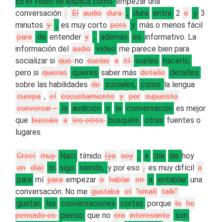
En el vídeo se explica como
empezar una
conversación
.
El
audio
dura
;
dura
entre
2
o
y
3
minutos
y
,
es muy corto
pero
y
más o menos fácil
para
de
entender
y
,
además
es
informativo. La
información del
audio
vídeo
me parece bien para
socializar si
que
no
suelas
a
él
sueles
hacerlo,
pero si
quieras
quieres
saber más
detalle
detalles
sobre las habilidades
de
sociales,
como
la lengua
cuerpa
,
el
escuchamiento
y
por
supuesto
conversar -
la
audición
o
la
conversación
es mejor
que
buscáis
a
los otros
busquéis
otras
fuentes o
lugares.
Crecí
muy
Nací
tímido
(ya
soy
,
a
día
de
hoy
en
día)
lo
sigo
siendo,
y por eso
,
es muy difícil
a
para
mí
para
empezar
o
hablar
en
a
entablar
una
conversación. No me
gustaba
el
"small
talk"
gustan
las
conversaciones
cortas
porque
lo
he
pensado es
pienso
que no
era
interesante
son