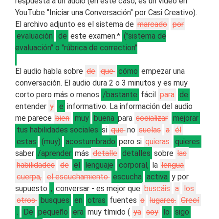
respuesta a un audio (en este caso, es un video en
YouTube "Iniciar una Conversación" por Casi Creativo).
El archivo adjunto es el sistema de
marcado
por
evaluación
de
este examen.*
("sistema de
evaluación" o "rúbrica de correction"
El audio habla sobre
de
que
cómo
empezar una
conversación. El audio dura 2 o 3 minutos y es muy
corto pero más o menos
/bastante
fácil
para
de
entender
y
e
informativo. La información del audio
me parece
bien
muy
buena
para
socializar
mejorar
tus habilidades sociales
si
que
no
suelas
a
él
estas
(muy)
acostumbrado
pero si
quieras
quieres
saber
/aprender
más
detalle
detalles
sobre
las
habilidades
de
el
lenguaje
corporal,
la
lengua
cuerpa,
el escuchamiento
escucha
activa
y por
supuesto
,
conversar - es mejor que
buscáis
a
los
otros
busques
en
otras
fuentes
o
lugares.
Crecí
.
De
pequeño
era
muy tímido (
ya
soy
lo
sigo