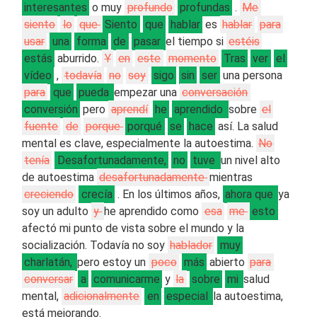
interesantes
o muy
profundo
profundas
.
Me
siento
lo
que
Siento
que
hablar
es
hablar
para
usar
una
forma
de
pasar
el tiempo si
estéis
estás
aburrido.
Y
en
este
momento
Tras
ver
el
vídeo
,
todavía
no
soy
sigo
sin
ser
una persona
para
que
pueda
empezar una
conversación
conversión
pero
aprendí
he
aprendido
sobre
el
fuente
de
porque
porqué
se
hace
así. La salud
mental es clave, especialmente la autoestima.
No
tenía
Desafortunadamente,
no
tuve
un nivel alto
de autoestima
desafortunadamente
mientras
creciendo
crecía
. En los últimos años,
ahora que
ya
soy un adulto
y
he aprendido como
esa
me
esto
afectó mi punto de vista sobre el mundo y la
socialización. Todavía no soy
hablador
muy
charlatán,
pero estoy un
poco
más
abierto
para
conversar
a
comunicarme
y
la
sobre
mi
salud
mental,
adicionalmente
en
especial
la autoestima,
está mejorando.