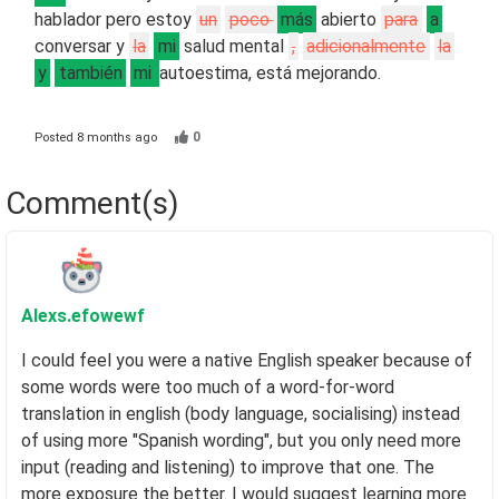
hablador pero estoy
un
poco
más
abierto
para
a
conversar y
la
mi
salud mental
,
adicionalmente
la
y
también
mi
autoestima, está mejorando.
0
Posted
8 months ago
Comment(s)
Alexs
.efowewf
I could feel you were a native English speaker because of
some words were too much of a word-for-word
translation in english (body language, socialising) instead
of using more "Spanish wording", but you only need more
input (reading and listening) to improve that one. The
more exposure the better. I would suggest learning more