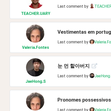
Last comment by
TEACHER
TEACHER
.UARY
Vestimentas em portu
Last comment by
Valeria.F
Valeria
.Fontes
눈 먼 할아버지
Last comment by
JaeHong
JaeHong
.S
Pronomes possessivos
Last comment by
Valeria.F