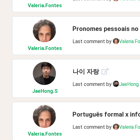
Valeria
.Fontes
Pronomes pessoais no 
Last comment by
Valeria.F
Valeria
.Fontes
나이 자랑
Last comment by
JaeHong
JaeHong
.S
Português formal x inf
Last comment by
Valeria.F
Valeria
.Fontes