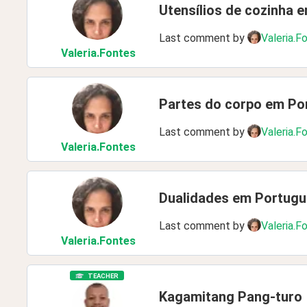
Utensílios de cozinha 
Last comment by
Valeria.F
Valeria
.Fontes
Partes do corpo em Po
Last comment by
Valeria.F
Valeria
.Fontes
Dualidades em Portug
Last comment by
Valeria.F
Valeria
.Fontes
TEACHER
Kagamitang Pang-turo