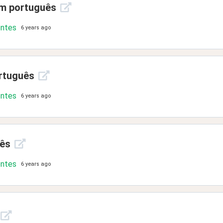
em português
ontes
6 years ago
rtuguês
ontes
6 years ago
uês
ontes
6 years ago