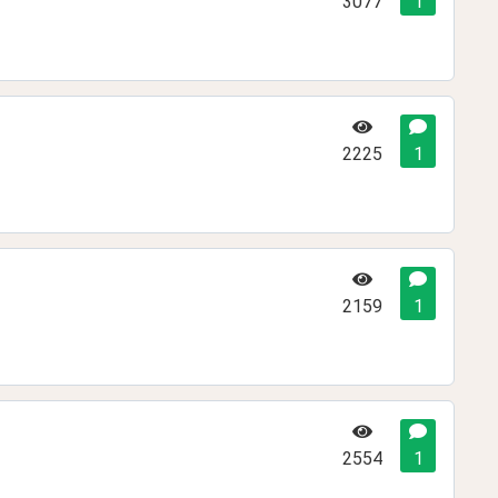
3077
1
2225
1
2159
1
2554
1