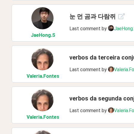
눈 먼 곰과 다람쥐
Last comment by
JaeHong
JaeHong
.S
verbos da terceira conj
Last comment by
Valeria.F
Valeria
.Fontes
verbos da segunda conj
Last comment by
Valeria.F
Valeria
.Fontes