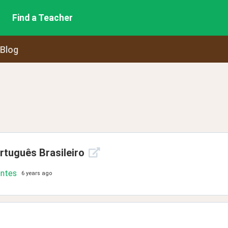
Find a Teacher
 Blog
tuguês Brasileiro
ontes
6 years ago