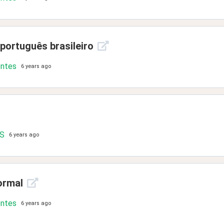
português brasileiro
ontes
6 years ago
.S
6 years ago
ormal
ontes
6 years ago