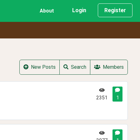
Login
Register
About
New Posts
Search
Members
2351
1