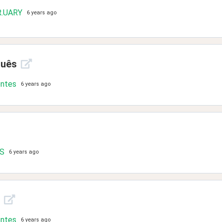
.UARY
6 years ago
guês
ontes
6 years ago
.S
6 years ago
ontes
6 years ago