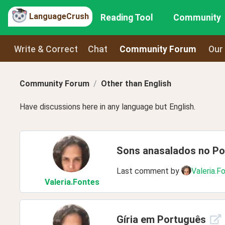
LanguageCrush
Reading Tool
Community
Write & Correct
Chat
Community Forum
Our
Community Forum
Other than English
Have discussions here in any language but English.
Sons anasalados no Por
Last comment by
Valeria.F
Valeria
.Fontes
Gíria em Português