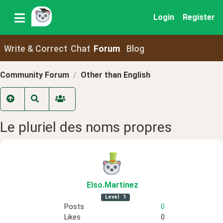
Login
Register
Write & Correct
Chat
Forum
Blog
Community Forum
Other than English
Le pluriel des noms propres
Elso
.Martinez
Level
1
Posts
0
Likes
0