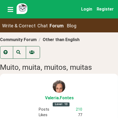
Login
Register
Write & Correct
Chat
Forum
Blog
Community Forum
Other than English
Muito, muita, muitos, muitas
Valeria
.Fontes
Level
13
Posts
210
Likes
77