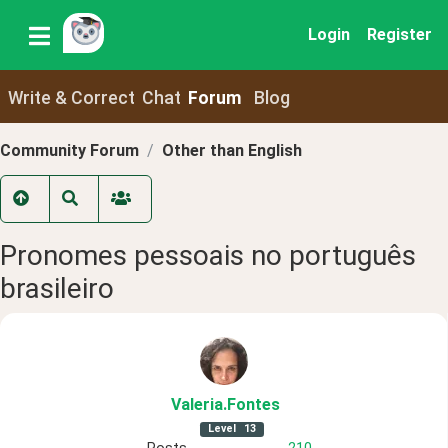
Login
Register
Write & Correct
Chat
Forum
Blog
Community Forum
Other than English
Pronomes pessoais no português
brasileiro
Valeria
.Fontes
Level
13