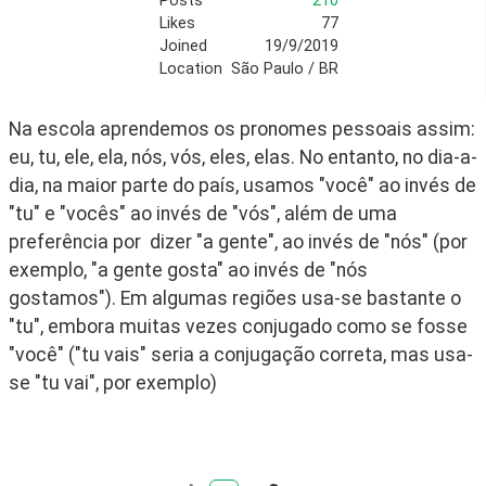
Posts
210
Likes
77
Joined
19/9/2019
Location
São Paulo / BR
Na escola aprendemos os pronomes pessoais assim: 
eu, tu, ele, ela, nós, vós, eles, elas. No entanto, no dia-a-
dia, na maior parte do país, usamos "você" ao invés de 
"tu" e "vocês" ao invés de "vós", além de uma 
preferência por  dizer "a gente", ao invés de "nós" (por 
exemplo, "a gente gosta" ao invés de "nós 
gostamos"). Em algumas regiões usa-se bastante o 
"tu", embora muitas vezes conjugado como se fosse 
"você" ("tu vais" seria a conjugação correta, mas usa-
se "tu vai", por exemplo)