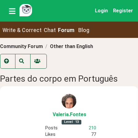
Login
Register
Write & Correct
Chat
Forum
Blog
Community Forum
Other than English
Partes do corpo em Português
Valeria
.Fontes
Level
13
Posts
210
Likes
77