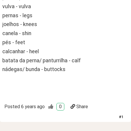
vulva - vulva
pernas - legs
joelhos - knees
canela - shin
pés - feet
calcanhar - heel
batata da perna/ panturrilha - calf
nádegas/ bunda - buttocks
Posted
6 years ago
0
Share
#
1