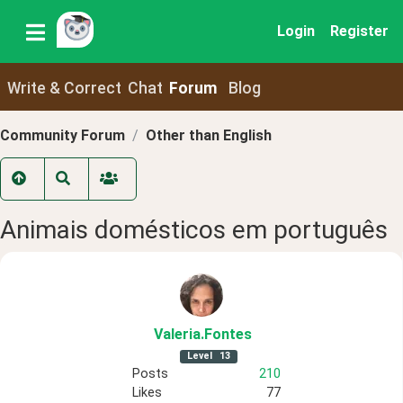
Login
Register
Write & Correct
Chat
Forum
Blog
Community Forum
Other than English
Animais domésticos em português
Valeria
.Fontes
Level
13
Posts
210
Likes
77