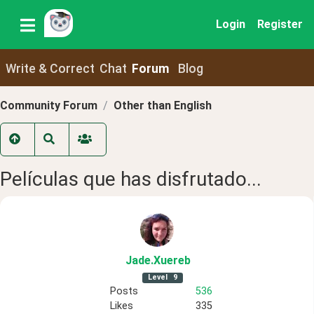
Login
Register
Write & Correct
Chat
Forum
Blog
Community Forum
Other than English
Películas que has disfrutado...
Jade
.Xuereb
Level
9
Posts
536
Likes
335