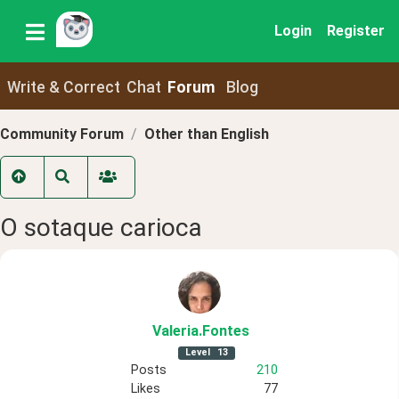
Login
Register
Write & Correct
Chat
Forum
Blog
Community Forum
Other than English
O sotaque carioca
Valeria
.Fontes
Level
13
Posts
210
Likes
77