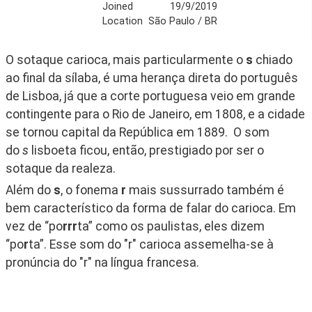
Joined
19/9/2019
Location
São Paulo / BR
O sotaque carioca, mais particularmente o 
s
 chiado 
ao final da sílaba, é uma herança direta do português 
de Lisboa, já que a corte portuguesa veio em grande 
contingente para o Rio de Janeiro, em 1808, e a cidade 
se tornou capital da República em 1889.  O som 
do 
s
 lisboeta ficou, então, prestigiado por ser o 
sotaque da realeza.
Além do 
s
, o fonema 
r
 mais sussurrado também é 
bem característico da forma de falar do carioca. Em 
vez de “po
rrr
ta” como os paulistas, eles dizem 
“po
r
ta”. Esse som do "r" carioca assemelha-se à 
pronúncia do "r" na língua francesa.