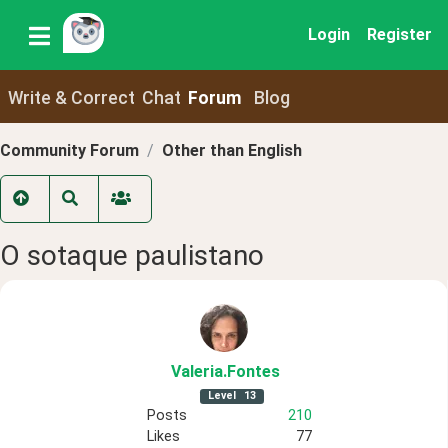
Login
Register
Write & Correct
Chat
Forum
Blog
Community Forum
Other than English
O sotaque paulistano
Valeria
.Fontes
Level
13
Posts
210
Likes
77