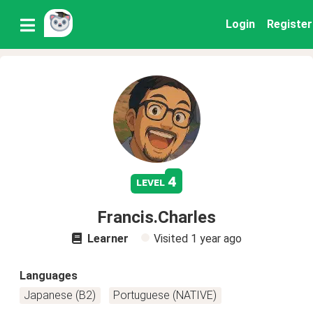
Login
Register
4
level
Francis.Charles
Learner
Visited
1 year ago
Languages
Japanese (B2)
Portuguese (NATIVE)