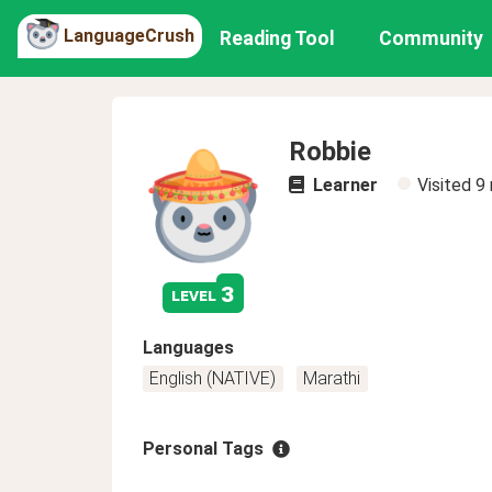
LanguageCrush
Reading Tool
Community
Robbie
Learner
Visited
9
3
level
Languages
English (NATIVE)
Marathi
Personal Tags