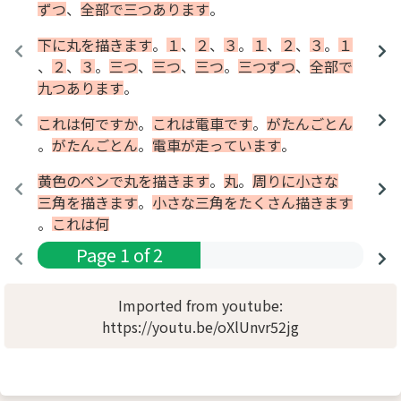
ずつ
、
全部
で
三つ
あり
ます
。
下
に
丸
を
描き
ます
。
１
、
２
、
３
。
１
、
２
、
３
。
１
、
２
、
３
。
三つ
、
三つ
、
三つ
。
三つ
ずつ
、
全部
で
九つ
あり
ます
。
これ
は
何
です
か
。
これ
は
電車
です
。
がたん
ごと
ん
。
がたん
ごと
ん
。
電車
が
走っ
て
い
ます
。
黄色
の
ペン
で
丸
を
描き
ます
。
丸
。
周り
に
小さな
三角
を
描き
ます
。
小さな
三角
を
たくさん
描き
ます
。
これ
は
何
Page
1
of
2
Imported from youtube:
https://youtu.be/oXlUnvr52jg