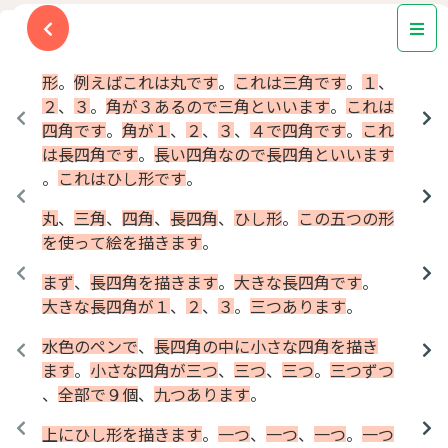
今日
は
、
色々
な
形
の
話
を
し
ます
。
形
。
例えば
これ
は
丸
です
。
これ
は
三角
です
。
１
、
２
、
３
。
角
が
３
ある
ので
三角
と
いい
ます
。
これ
は
四角
です
。
角
が
１
、
２
、
３
、
４
で
四角
です
。
これ
は
長
四角
です
。
長い
四角
な
ので
長
四角
と
いい
ます
。
これ
は
ひし形
です
。
丸
、
三角
、
四角
、
長
四角
、
ひし形
。
この
五つ
の
形
を
使っ
て
絵
を
描き
ます
。
まず
、
長
四角
を
描き
ます
。
大きな
長
四角
です
。
大きな
長
四角
が
１
、
２
、
３
。
三つ
あり
ます
。
水色
の
ペン
で
、
長
四角
の
中
に
小さな
四角
を
描き
ます
。
小さな
四角
が
三つ
、
三つ
、
三つ
。
三つ
ずつ
、
全部
で
９
個
、
九つ
あり
ます
。
上
に
ひし形
を
描き
ます
。
一つ
、
一つ
、
一つ
。
一つ