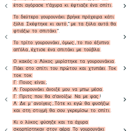
έτσι
αγόρασε
τ'άχυρα
κι
έφτιαξε
ένα
σπίτι
.
Το
δεύτερο
γουρουνάκι
βρήκε
πρόχειρα
κάτι
ξύλα
.
Σκέφτηκε
κι
αυτό
,
"
με
τα
ξύλα
αυτά
θα
φτιάξω
το
σπιτάκι
"
.
Το
τρίτο
γουρουνάκι
,
όμως
,
το
πιο
έξυπνο
απ'όλα
,
έχτισε
ένα
σπιτάκι
με
τούβλα
.
Ο
κακός
ο
Λύκος
μυρίστηκε
τα
γουρουνάκια
.
Πάει
στο
σπίτι
του
πρώτου
και
χτυπάει
.
Τοκ
τοκ
τοκ
Γ
:
Ποιος
είναι
;
Λ
:
Γουρουνάκι
άνοιξέ
μου
να
μπω
μέσα
.
Γ
:
Πριτς
που
θα
σ'ανοίξω
.
Να
με
φας
!
Λ
:
Δε
μ
'
ανοίγεις
;
Τότε
κι
εγώ
θα
φυσήξω
και
στη
στιγμή
θα
σου
γκρεμίσω
το
σπίτι
.
Κι
ο
λύκος
φύσηξε
και
τα
άχυρα
σκορπίστηκαν
στον
αέρα
.
Το
γουρουνάκι