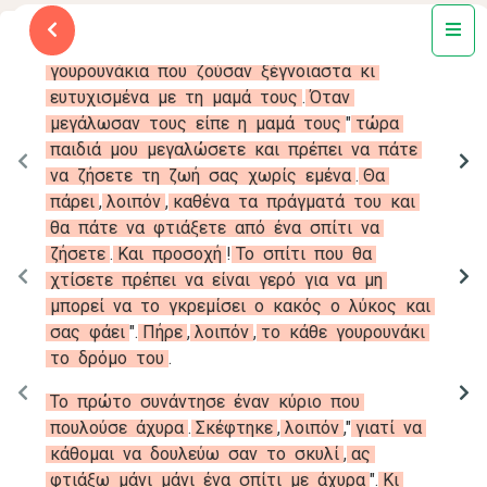
Μια
φορά
κι
έναν
καιρό
ήταν
τρία
μικρά
γουρουνάκια
που
ζούσαν
ξέγνοιαστα
κι
ευτυχισμένα
με
τη
μαμά
τους
.
Όταν
μεγάλωσαν
τους
είπε
η
μαμά
τους
"
τώρα
παιδιά
μου
μεγαλώσετε
και
πρέπει
να
πάτε
να
ζήσετε
τη
ζωή
σας
χωρίς
εμένα
.
Θα
πάρει
,
λοιπόν
,
καθένα
τα
πράγματά
του
και
θα
πάτε
να
φτιάξετε
από
ένα
σπίτι
να
ζήσετε
.
Και
προσοχή
!
Το
σπίτι
που
θα
χτίσετε
πρέπει
να
είναι
γερό
για
να
μη
μπορεί
να
το
γκρεμίσει
ο
κακός
ο
λύκος
και
σας
φάει
"
.
Πήρε
,
λοιπόν
,
το
κάθε
γουρουνάκι
το
δρόμο
του
.
Το
πρώτο
συνάντησε
έναν
κύριο
που
πουλούσε
άχυρα
.
Σκέφτηκε
,
λοιπόν
,
"
γιατί
να
κάθομαι
να
δουλεύω
σαν
το
σκυλί
,
ας
φτιάξω
μάνι
μάνι
ένα
σπίτι
με
άχυρα
"
.
Κι