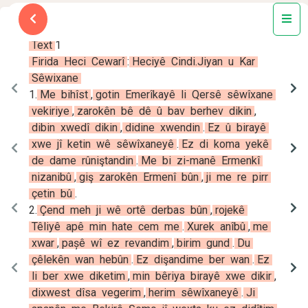
LESSON
I
Text
1
Firida
Heci
Cewarî
:
Heciyê
Cindi.Jiyan
u
Kar
Sêwixane
1
.
Me
bihîst
,
gotin
Emerîkayê
li
Qersê
sêwîxane
vekiriye
,
zarokên
bê
dê
û
bav
berhev
dikin
,
dibin
xwedî
dikin
,
didine
xwendin
.
Ez
û
birayê
xwe
jî
ketin
wê
sêwîxaneyê
.
Ez
di
koma
yekê
de
dame
rûniştandin
.
Me
bi
zi-manê
Ermenkî
nizanibû
,
giş
zarokên
Ermenî
bûn
,
ji
me
re
pirr
çetin
bû
.
2
.
Çend
meh
ji
wê
ortê
derbas
bûn
,
rojekê
Têliyê
apê
min
hate
cem
me
.
Xurek
anîbû
,
me
xwar
,
pașê
wî
ez
revandim
,
birim
gund
.
Du
çêlekên
wan
hebûn
.
Ez
dişandime
ber
wan
.
Ez
li
ber
xwe
diketim
,
min
bêriya
birayê
xwe
dikir
,
dixwest
dîsa
vegerim
,
herim
sêwîxaneyê
.
Ji