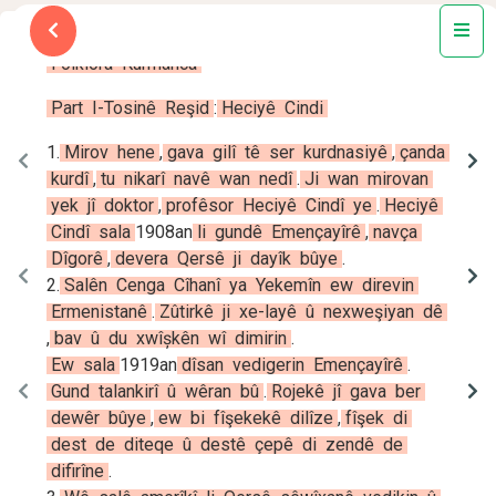
Text3
Folklora
Kurmanca
Part
I-Tosinê
Reşid
:
Heciyê
Cindi
1
.
Mirov
hene
,
gava
gilî
tê
ser
kurdnasiyê
,
çanda
kurdî
,
tu
nikarî
navê
wan
nedî
.
Ji
wan
mirovan
yek
jî
doktor
,
profêsor
Heciyê
Cindî
ye
.
Heciyê
Cindî
sala
1908an
li
gundê
Emençayîrê
,
navça
Dîgorê
,
devera
Qersê
ji
dayîk
bûye
.
2
.
Salên
Cenga
Cîhanî
ya
Yekemîn
ew
direvin
Ermenistanê
.
Zûtirkê
ji
xe-layê
û
nexweşiyan
dê
,
bav
û
du
xwîșkên
wî
dimirin
.
Ew
sala
1919an
dîsan
vedigerin
Emençayîrê
.
Gund
talankirî
û
wêran
bû
.
Rojekê
jî
gava
ber
dewêr
bûye
,
ew
bi
fîşekekê
dilîze
,
fîşek
di
dest
de
diteqe
û
destê
çepê
di
zendê
de
difirîne
.