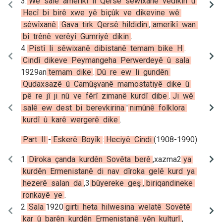
3
.
Wê
salê
amerîkî
li
Qersê
sêwîxanê
vedikin
û
Hecî
bi
birê
xwe
yê
biçûk
ve
dikevine
wê
sêwîxanê
.
Gava
tirk
Qersê
hildidin
,
amerîkî
wan
bi
trênê
verêyî
Gumriyê
dikin
.
4
.
Pistî
li
sêwixanê
dibistanê
temam
bike
H
.
Cindî
dikeve
Peymangeha
Perwerdeyê
û
sala
1929an
temam
dike
.
Dû
re
ew
li
gundên
Qudaxsazê
û
Camûşvanê
mamostatiyê
dike
û
pê
re
jî
ji
nû
ve
fêrî
zimanê
kurdî
dibe
.
Ji
wê
salê
ew
dest
bi
berevkirina
'
nimûnê
folklora
kurdî
û
karê
wergerê
dike
.
Part
II
-
Eskerê
Boyîk
:
Heciyê
Cindi
(
1908
-
1990
)
1
.
Dîroka
çanda
kurdên
Sovêta
berê
,
xazma2
ya
kurdên
Ermenistanê
di
nav
dîroka
gelê
kurd
ya
hezerê
salan
da
,
3
bûyereke
geş
,
biriqandineke
ronkayê
ye
.
2
.
Sala
1920
girti
heta
hilwesina
welatê
Sovêtê
kar
û
barên
kurdên
Ermenistanê
yên
kulturî
,