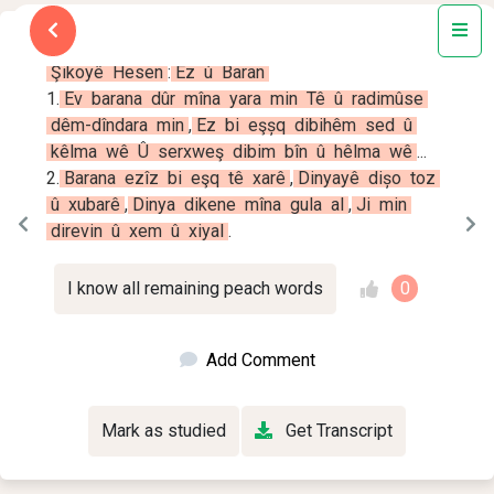
Text
3
Şikoyê
Hesen
:
Ez
ú
Baran
1
.
Ev
barana
dûr
mîna
yara
min
Tê
û
radimûse
dêm-dîndara
min
,
Ez
bi
eşșq
dibihêm
sed
û
kêlma
wê
Û
serxweş
dibim
bîn
û
hêlma
wê
.
.
.
2
.
Barana
ezîz
bi
eşq
tê
xarê
,
Dinyayê
dișo
toz
û
xubarê
,
Dinya
dikene
mîna
gula
al
,
Ji
min
direvin
û
xem
û
xiyal
.
0
I know all remaining peach words
Add Comment
Mark as studied
Get Transcript