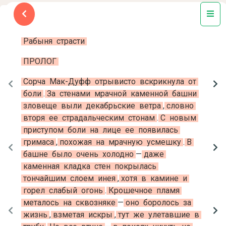
Бертрис
Смолл
Рабыня
страсти
ПРОЛОГ
Сорча
Мак-Дуфф
отрывисто
вскрикнула
от
боли
.
За
стенами
мрачной
каменной
башни
зловеще
выли
декабрьские
ветра
,
словно
вторя
ее
страдальческим
стонам
.
С
новым
приступом
боли
на
лице
ее
появилась
гримаса
,
похожая
на
мрачную
усмешку
.
В
башне
было
очень
холодно
—
даже
каменная
кладка
стен
покрылась
тончайшим
слоем
инея
,
хотя
в
камине
и
горел
слабый
огонь
.
Крошечное
пламя
металось
на
сквозняке
—
оно
боролось
за
жизнь
,
взметая
искры
,
тут
же
улетавшие
в