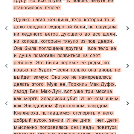
трубу
.
Но
все
втуне
—
в
покоях
ничуть
не
становилось
теплее
…
Однако
нагая
женщина
,
тело
которой
то
и
дело
сводило
судорогой
боли
,
не
ощущала
ни
ледяного
ветра
,
дующего
во
все
щели
,
ни
холода
,
которым
тянуло
из-под
двери
.
Она
была
поглощена
другим
—
все
тело
ее
и
душа
помогали
появиться
на
свет
ребенку
.
Это
были
первые
ее
роды
,
но
новых
не
будет
—
если
только
она
вновь
не
выйдет
замуж
.
Она
же
не
намеревалась
делать
этого
.
Муж
ее
,
Торкиль
Мак-Дуфф
,
лаэрд
Бен
Мак-Дун
,
вот
уже
три
месяца
как
мертв
.
Злодейски
убит
.
И
не
кем
иным
,
как
Элэсдейром
Фергюсоном
,
лаэрдом
Киллилоха
,
пытавшимся
отспорить
у
него
добрый
кусок
земли
.
И
ее
дитя
—
нет
,
дети
,
мысленно
поправилась
она
(
ведь
повитуха