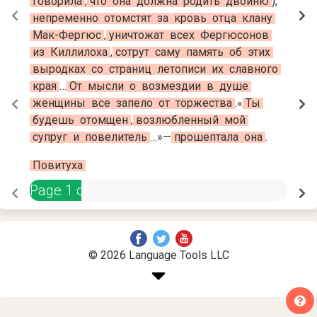
говорила
,
что
она
должна
родить
двойню
)
,
непременно
отомстят
за
кровь
отца
клану
Мак-Фергюс
,
уничтожат
всех
Фергюсонов
из
Киллилоха
,
сотрут
саму
память
об
этих
выродках
со
страниц
летописи
их
славного
края
…
От
мысли
о
возмездии
в
душе
женщины
все
запело
от
торжества
.
«
Ты
будешь
отомщен
,
возлюбленный
мой
супруг
и
повелитель
…
»
—
прошептала
она
.
Повитуха
Page
1
of
5
© 2026 Language Tools LLC