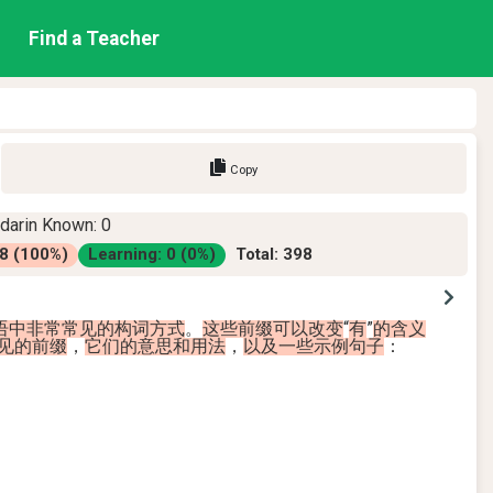
Find a Teacher
Copy
darin
Known
:
0
8
(
100
%)
Learning
:
0
(
0
%)
Total
:
398
语
中
非常
常见
的
构
词
方式
。
这些
前
缀
可以
改变
“
有
”
的
含义
见
的
前
缀
，
它们
的
意思
和
用法
，
以及
一些
示例
句子
：