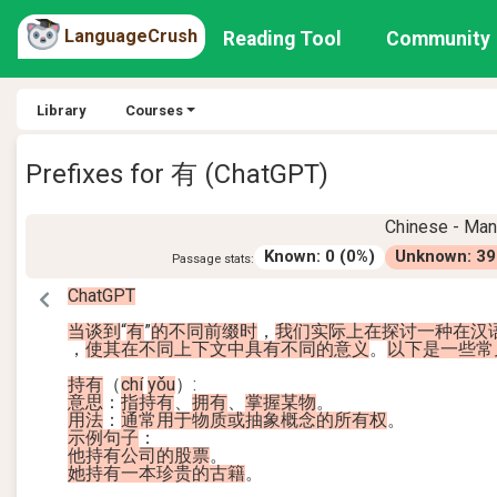
LanguageCrush
Reading Tool
Community
Library
Courses
Prefixes for 有 (ChatGPT)
Chinese - Man
Known
:
0
(
0
%)
Unknown
:
39
Passage stats:
ChatGPT
当
谈到
“
有
”
的
不同
前
缀
时
，
我们
实际
上
在
探讨
一种
在
汉
，
使
其
在
不同
上下文
中
具有
不同
的
意义
。
以下
是
一些
常
持有
（
chí
yǒu
）
:
意思
：
指
持有
、
拥有
、
掌握
某物
。
用法
：
通常
用于
物质
或
抽象
概念的
所
有权
。
示例
句子
：
他
持有
公司
的
股票
。
她
持有
一本
珍贵
的
古籍
。