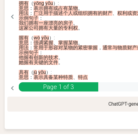
拥有
（
yōng
yǒu
）
:
意思
：
表示
拥有
或
占有
某物
。
用法
：
广泛
用于
描述
个人
或
组织
拥有
的
财产
、
权利
或
资
示例
句子
：
我们
拥有
一座
漂亮
的
房子
。
这
家
公司
拥有
大量
的
专利
权
。
握有
（
wò
yǒu
）
:
意思
：
强调
紧握
、
掌握
某物
。
用法
：
常用
于
形容
对
某物
的
紧密
掌握
，
通常
与
物质
财产
示例
句子
：
他
握有
创新
的
技术
。
她
握有
关键
的
文件
。
具有
（
jù
yǒu
）
:
意思
：
表示
具备
某种
特
质
、
特点
Page
1
of
3
ChatGPT-gene