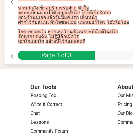
ท่าน
กำลัง
เข้า
สู่
บริการ
รับ
ฝาก
หัวใจ
ลงทะเบียน
ฝาก
ไว้
ตัว
เอา
กลับ
ไป
ใจ
ให้
เก็บรักษา
ยอมจำนน
เธอ
แล้ว
วันนี้
แค่
แรก
เห็น
หน้า
ฝาก
ไว้
กับ
ฉัน
นะ
หัวใจ
ของ
เธอ
แลก
เบอร์โทร
โอ๊ะโอโอย
ใจ
คง
ขาด
หวิว
หาก
เธอ
โดน
ซิว
เพราะ
มี
มือ
ดี
โฉบไป
รัก
แรก
ของ
ฉัน
ไม่
รู้
มี
อีก
เมื่อไร
เอาใจ
แลก
ใจ
อย่าง
นี้
ไว้
ก่อน
และ
ดี
Page
1
of
3
Our Tools
About
Reading Tool
Our Mi
Write & Correct
Pricing
Chat
Our Blo
Lessons
Commun
Community Forum