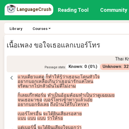
LanguageCrush
Reading Tool
Community
Library
Courses
เนื้อเพลง ขอใจเธอแลกเบอร์โทร
Thai
K
Known
:
0
(
0
%)
Unknown
:
32
Passage stats:
แวบ
เดียว
แค่
ดู
ก็
ทำ
ให้
รู้
ว่า
เธอ
นะ
โดน
หัวใจ
อยาก
บอก
เหลือเกิน
ว่า
เธอ
น่ารัก
แค่
ไหน
จริต
มาก
ไป
กลัว
มัน
ไม่
ดี
ไม่
งาม
ก็
เลย
เก๊กฟอร์ม
ทำ
เป็น
อ้อมค้อม
ทำ
เป็น
ว่า
ดู
เฉยเมย
จน
เธอ
มา
ขอ
เบอร์โทร
เข้า
ทาว
แล้ว
เอ๋ย
อยาก
บอก
จัง
เลย
ถึง
บ้าน
ให้
รีบ
โทรหา
เบอร์โทร
อื่น
จะ
ได้ยิน
เสียง
รอ
สาย
แบบ
แบบ
แบบ
ว่า
ให้
รอ
แต่
เบอร์
นี้
จะ
ได้ยิน
เสียง
ใจ
บอก
ว่า