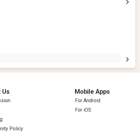
 Us
Mobile Apps
ssion
For Android
For iOS
g
ity Policy