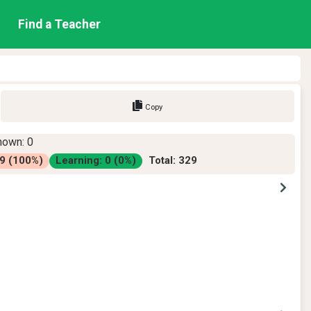
Find a Teacher
Copy
nown
:
0
9
(
100
%)
Learning
:
0
(
0
%)
Total
:
329