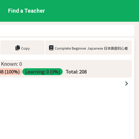
Find a Teacher
Copy
Complete Beginner Japanese 日本語超初心者
Known
:
0
08
(
100
%)
Learning
:
0
(
0
%)
Total
:
208