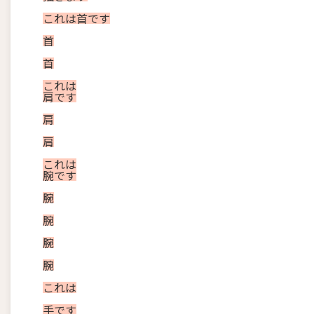
これ
は
首
です
首
首
これ
は
肩
です
肩
肩
これ
は
腕
です
腕
腕
腕
腕
これ
は
手
です