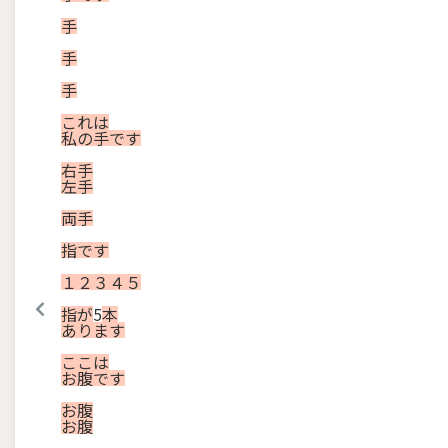
手
手
手
これ
は
私
の
手
です
右手
左手
両手
指
です
１
２
３
４
５
指
が
5
本
あり
ます
ここ
は
お腹
です
お腹
お腹