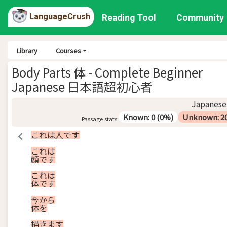
LanguageCrush
Reading Tool
Community
Library
Courses
Body Parts 体 - Complete Beginner
Japanese 日本語超初心者
Japanese
Known
:
0
(
0
%)
Unknown
:
2
Passage stats:
これ
は
人
です
これ
は
顔
です
これ
は
体
です
今
から
体
を
描き
ます