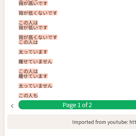
背
が
高い
です
背
が
低く
ない
です
この
人
は
背
が
低い
です
背
が
高く
ない
です
この
人
は
太っ
て
い
ます
痩せ
て
い
ませ
ん
この
人
は
痩せ
て
い
ます
太っ
て
い
ませ
ん
この
人
も
Page
1
of
2
Imported from youtube: ht