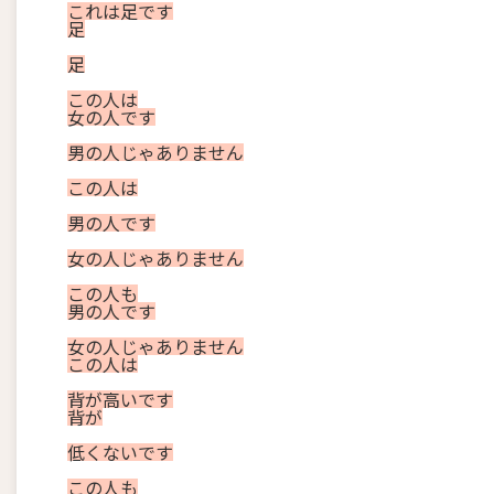
これ
は
足
です
足
足
この
人
は
女
の
人
です
男
の
人
じゃ
あり
ませ
ん
この
人
は
男
の
人
です
女
の
人
じゃ
あり
ませ
ん
この
人
も
男
の
人
です
女
の
人
じゃ
あり
ませ
ん
この
人
は
背
が
高い
です
背
が
低く
ない
です
この
人
も