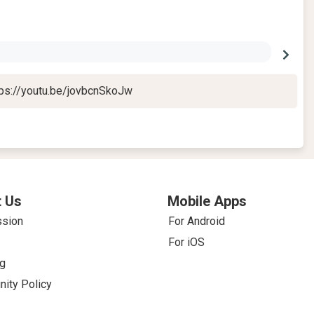
tps://youtu.be/jovbcnSkoJw
 Us
Mobile Apps
ssion
For Android
For iOS
g
ity Policy