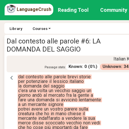
LanguageCrush
Reading Tool
Community
Library
Courses
Dal contesto alle parole #6: LA
DOMANDA DEL SAGGIO
Italian
Known
:
0
(
0
%)
Unknown
:
34
Passage stats:
dal
contesto
alle
parole
brevi
storie
per
potenziare
il
lessico
italiano
la
domanda
del
saggio
c'era
una
volta
un
vecchio
saggio
un
giorno
andò
al
mercato
fra
la
gente
a
fare
una
domanda
si
avvicinò
lentamente
a
un
mercante
signore
potrei
avere
un
vostro
parere
sulla
creatura
che
ho
in
mano
chiese
il
mercante
indaffarato
a
vendere
la
sua
merce
disse
scocciato
vecchio
non
vedi
che
ho
cose
più
importanti
da
fare