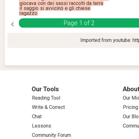
giocava
con
dei
sassi
raccolti
da
terra
il
saggio
si
avvicinò
e
gli
chiese
ragazzo
Page
1
of
2
Imported from youtube: ht
Our Tools
About
Reading Tool
Our Mi
Write & Correct
Pricing
Chat
Our Blo
Lessons
Commun
Community Forum