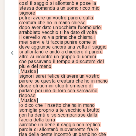
così
il
saggio
si
allontanò
e
pose
la
stessa
domanda
a
un
uomo
ricco
mio
signore
potrei
avere
un
vostro
parere
sulla
creatura
che
ho
in
mano
chiese
dopo
aver
dato
un'occhiata
l'uomo
urlò
arrabbiato
vecchio
ti
ha
dato
di
volta
il
cervello
va
via
prima
che
chiama
i
miei
servi
e
ti
faccia
punire
come
si
deve
aggiunse
ancora
una
volta
il
saggio
si
allontanò
e
andò
a
chiedere
il
parere
altro
si
incontrò
un
gruppo
di
uomini
che
passavano
il
tempo
a
discutere
del
più
e
del
meno
[
Musica
]
signori
sarei
felice
di
avere
un
vostro
parere
su
questa
creatura
che
ho
in
mano
disse
gli
uomini
stupiti
smisero
di
parlare
poi
uno
di
loro
con
sarcasmo
rispose
[
Musica
]
io
dico
che
l'insetto
che
ha
in
mano
somiglia
proprio
a
te
vecchio
e
brutto
non
ha
denti
e
se
scomparisse
dalla
faccia
della
terra
sarebbe
un
bene
il
saggio
non
replicò
parola
si
allontanò
nuovamente
fra
le
risa
della
gente
incontrò
un
bambino
che