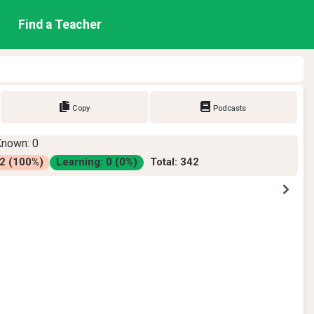
Find a Teacher
Copy
Podcasts
Known
:
0
2
(
100
%)
Learning
:
0
(
0
%)
Total
:
342