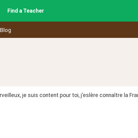
Find a Teacher
 Blog
veilleux, je suis content pour toi, j'eslère connaître la Fr