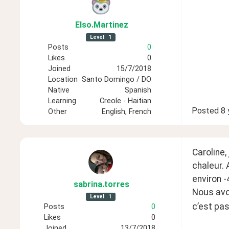
Elso
.Martinez
Level
1
Posts
0
Likes
0
Joined
15/7/2018
Location
Santo Domingo / DO
Native
Spanish
Learning
Creole - Haitian
Posted
8 
Other
English, French
Caroline,
chaleur. 
environ -
sabrina
.torres
Nous avon
Level
1
c’est pas
Posts
0
Likes
0
Joined
13/7/2018