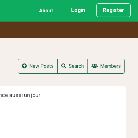
Login
Register
About
New Posts
Search
Members
ance aussi un jour