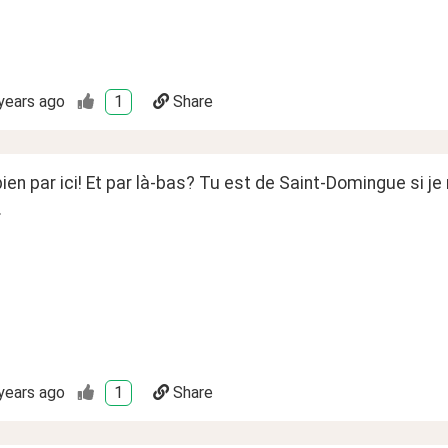
years ago
1
Share
ien par ici! Et par là-bas? Tu est de Saint-Domingue si je m
.
years ago
1
Share