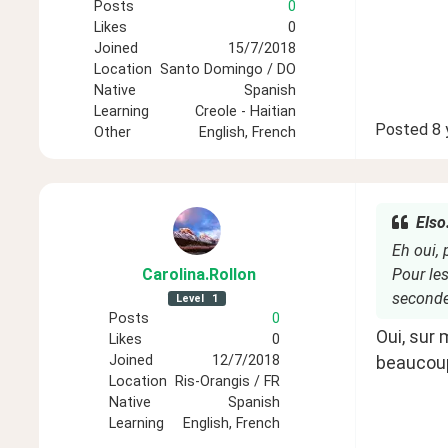
Posts
0
Likes
0
Joined
15/7/2018
Location
Santo Domingo / DO
Native
Spanish
Learning
Creole - Haitian
Posted
8 
Other
English, French
Elso
Eh oui, 
Carolina
.Rollon
Pour les
secondes
Level
1
Posts
0
Oui, sur 
Likes
0
Joined
12/7/2018
beaucou
Location
Ris-Orangis / FR
Native
Spanish
Learning
English, French