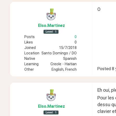
O
Elso
.Martinez
Level
1
Posts
0
Likes
0
Joined
15/7/2018
Location
Santo Domingo / DO
Native
Spanish
Learning
Creole - Haitian
Posted
8 
Other
English, French
Eh oui, p
Pour les 
dessu que
Elso
.Martinez
clavier e
Level
1