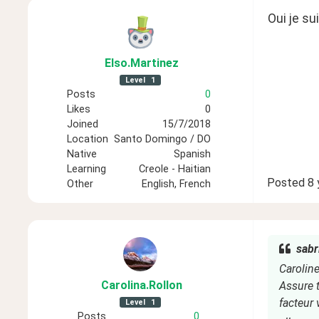
Oui je su
Elso
.Martinez
Level
1
Posts
0
Likes
0
Joined
15/7/2018
Location
Santo Domingo / DO
Native
Spanish
Learning
Creole - Haitian
Posted
8 
Other
English, French
sabr
Caroline
Carolina
.Rollon
Assure t
facteur 
Level
1
Posts
0