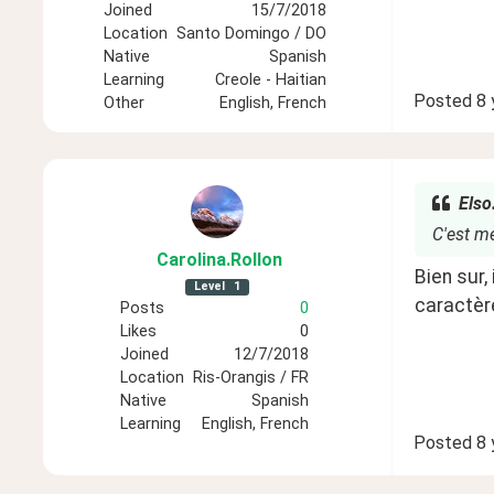
Joined
15/7/2018
Location
Santo Domingo / DO
Native
Spanish
Learning
Creole - Haitian
Posted
8 
Other
English, French
Elso
C'est me
Carolina
.Rollon
Bien sur,
Level
1
caractèr
Posts
0
Likes
0
Joined
12/7/2018
Location
Ris-Orangis / FR
Native
Spanish
Learning
English, French
Posted
8 