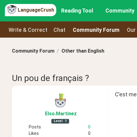
LanguageCrush
Reading Tool
Community
Write & Correct
Chat
Community Forum
Our
Community Forum
Other than English
Un pou de français ?
C'est mer
Elso
.Martinez
Level
1
Posts
0
Likes
0