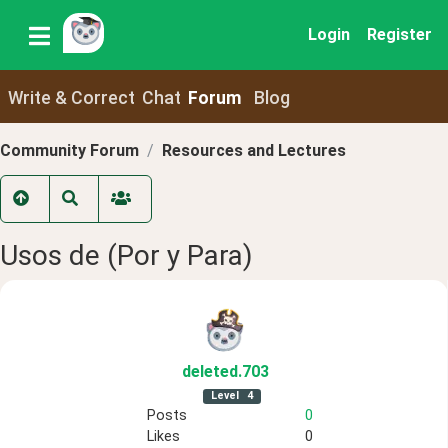
Login
Register
Write & Correct
Chat
Forum
Blog
Community Forum
Resources and Lectures
Usos de (Por y Para)
deleted
.703
Level
4
Posts
0
Likes
0