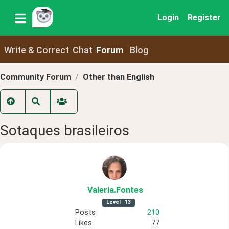
Login
Register
Write & Correct
Chat
Forum
Blog
Community Forum
Other than English
Sotaques brasileiros
Valeria
.Fontes
Level
13
Posts
210
Likes
77