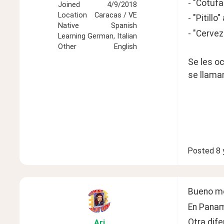
- "Cotufa
Joined
4/9/2018
Location
Caracas / VE
- "Pitillo
Native
Spanish
- "Cerveza
Learning
German, Italian
Other
English
Se les o
se llama
Posted
8 
Bueno me 
En Panamá
Otra dife
Ari