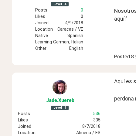
Level
4
Posts
0
Nosotros 
Likes
0
aquí!"
Joined
4/9/2018
Location
Caracas / VE
Native
Spanish
Learning
German, Italian
Other
English
Posted
8 
Aquí es s
perdona 
Jade
.Xuereb
Level
9
Posts
536
Likes
335
Joined
8/7/2018
Location
Almeria / ES