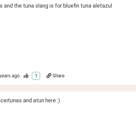
 and the tuna slang is for bluefin tuna aletazul
years ago
1
Share
ceitunas and atun here :)