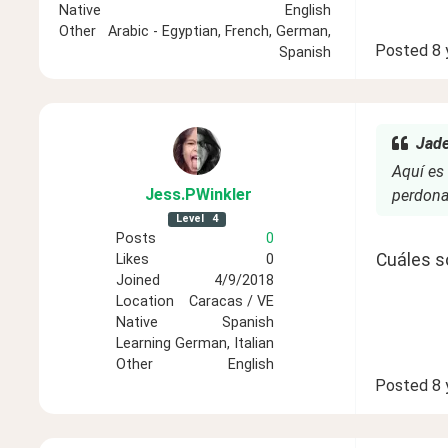
Native
English
Other
Arabic - Egyptian, French, German,
Posted
8 
Spanish
Jade
Aquí es 
Jess
.PWinkler
perdona
Level
4
Posts
0
Cuáles so
Likes
0
Joined
4/9/2018
Location
Caracas / VE
Native
Spanish
Learning
German, Italian
Other
English
Posted
8 