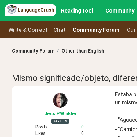
LanguageCrush
Reading Tool
Community
Write & Correct
Chat
Community Forum
Our
Community Forum
Other than English
Mismo significado/objeto, difere
Estaba p
un mismo
Jess
.PWinkler
- "Aguaca
Level
4
Posts
0
- "Camion
Likes
0