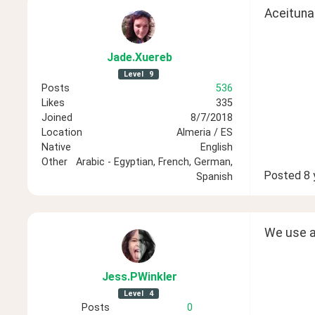
Aceitunas
Jade
.Xuereb
Level
9
Posts
536
Likes
335
Joined
8/7/2018
Location
Almeria / ES
Native
English
Other
Arabic - Egyptian, French, German,
Posted
8 
Spanish
We use a
Jess
.PWinkler
Level
4
Posts
0