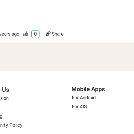
years ago
0
Share
Mobile Apps
 Us
For Android
sion
For iOS
g
ity Policy