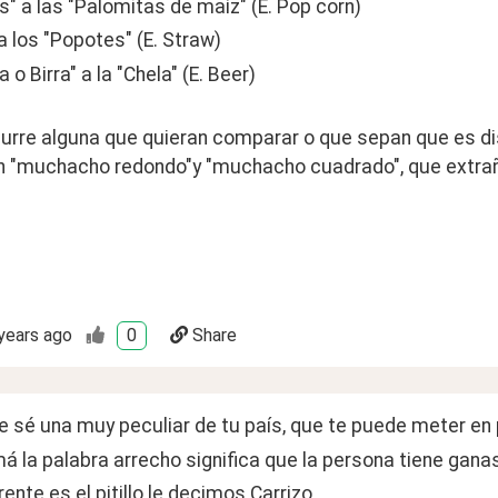
s" a las "Palomitas de maíz" (E. Pop corn)
" a los "Popotes" (E. Straw)
 o Birra" a la "Chela" (E. Beer) 
curre alguna que quieran comparar o que sepan que es dis
n "muchacho redondo"y "muchacho cuadrado", que extrañ
years ago
0
Share
sé una muy peculiar de tu país, que te puede meter en p
 la palabra arrecho significa que la persona tiene gana
rente es el pitillo le decimos Carrizo.