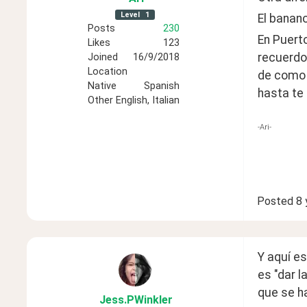
Level
1
El banano
Posts
230
En Puerto
Likes
123
recuerdo
Joined
16/9/2018
Location
de como l
Native
Spanish
hasta te
Other
English, Italian
-Ari-
Posted
8 
Y aquí e
es "dar l
que se h
Jess
.PWinkler