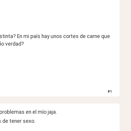
tinta? En mi país hay unos cortes de carne que 
o verdad?  
#
1
roblemas en el mío jaja.  
s de tener sexo.