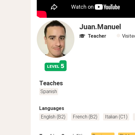
Juan.Manuel
Teacher
Visit
5
level
Teaches
Spanish
Languages
English (B2)
French (B2)
Italian (C1)