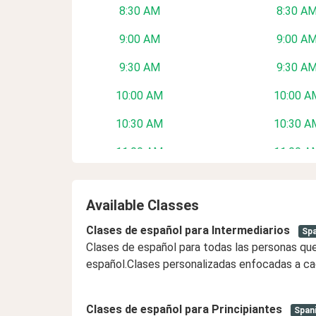
8:30 AM
8:30 A
9:00 AM
9:00 A
9:30 AM
9:30 A
10:00 AM
10:00 A
10:30 AM
10:30 A
11:00 AM
11:00 A
1:30 PM
1:30 P
Available Classes
2:00 PM
2:00 P
Clases de español para Intermediarios
Spa
2:30 PM
2:30 P
Clases de español para todas las personas que
español.Clases personalizadas enfocadas a ca
3:00 PM
3:00 P
3:30 PM
3:30 P
Clases de español para Principiantes
Span