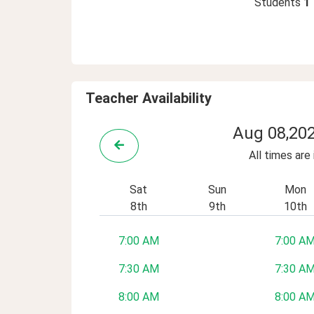
Students
1
Teacher Availability
Aug 08,20
All times are
Sat
Sun
Mon
8th
9th
10th
7:00 AM
7:00 A
7:30 AM
7:30 A
8:00 AM
8:00 A