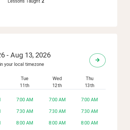
Lessons Taught
2
26
-
Aug 13, 2026
 in your local timezone
Tue
Wed
Thu
11th
12th
13th
M
7:00 AM
7:00 AM
7:00 AM
M
7:30 AM
7:30 AM
7:30 AM
M
8:00 AM
8:00 AM
8:00 AM