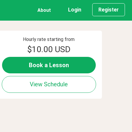
Login
Register
About
Hourly rate starting from
$10.00 USD
Book a Lesson
View Schedule