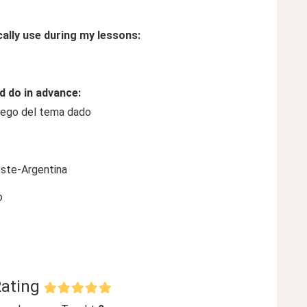
cally use during my lessons:
d do in advance:
uego del tema dado
este-Argentina
o
Rating