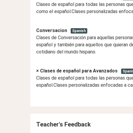
4:00 PM
4:00 P
Clases de español para todas las personas qu
como el español.Clases personalizadas enfoc
4:30 PM
4:30 P
5:00 PM
5:00 P
Conversacion
Spanish
Clases de Conversación para aquellas persona
5:30 P
español y también para aquellos que quieran de
6:00 P
cotidiano del mundo hispano.
6:30 P
× Clases de español para Avanzados
Spani
7:00 P
Clases de español para todas las personas qu
español.Clases personalizadas enfocadas a ca
7:30 P
8:00 P
8:30 P
9:00 P
Teacher's Feedback