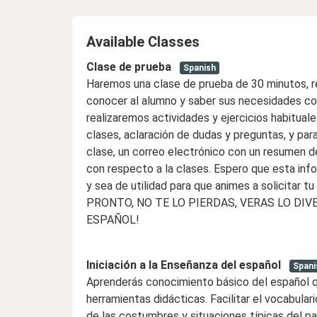
11:00 PM
12:00 PM
12:00 P
Available Classes
11:30 PM
12:30 PM
12:30 P
Clase de prueba
Spanish
1:00 PM
1:00 P
Haremos una clase de prueba de 30 minutos, re
conocer al alumno y saber sus necesidades con
1:30 PM
1:30 P
realizaremos actividades y ejercicios habitual
2:00 PM
2:00 P
clases, aclaración de dudas y preguntas, y para
clase, un correo electrónico con un resumen d
2:30 PM
2:30 P
con respecto a la clases. Espero que esta inf
y sea de utilidad para que animes a solicitar
3:00 PM
3:00 P
PRONTO, NO TE LO PIERDAS, VERAS LO DI
3:30 PM
3:30 P
ESPAÑOL!
4:00 PM
4:00 P
Iniciación a la Enseñanza del español
Spani
4:30 PM
4:30 P
Aprenderás conocimiento básico del español que
herramientas didácticas. Facilitar el vocabular
5:00 PM
5:00 P
de las costumbres y situaciones típicas del pa