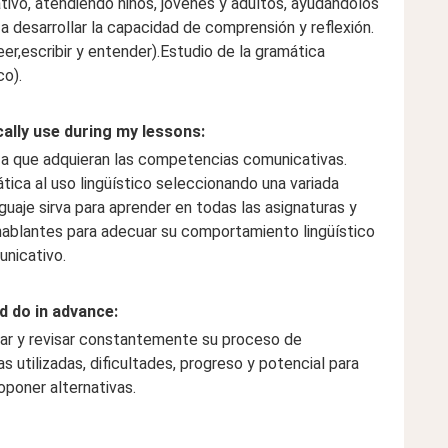
ivo, atendiendo niños, jóvenes y adultos, ayudándolos
a desarrollar la capacidad de comprensión y reflexión.
eer,escribir y entender).Estudio de la gramática
co).
cally use during my lessons:
a que adquieran las competencias comunicativas.
ica al uso lingüístico seleccionando una variada
uaje sirva para aprender en todas las asignaturas y
s hablantes para adecuar su comportamiento lingüístico
unicativo.
d do in advance:
ar y revisar constantemente su proceso de
as utilizadas, dificultades, progreso y potencial para
oponer alternativas.